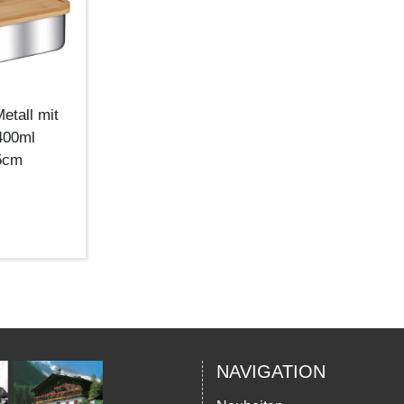
etall mit
400ml
5cm
NAVIGATION