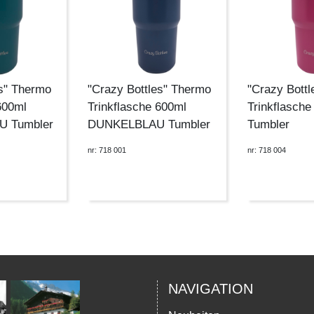
es" Thermo
"Crazy Bottles" Thermo
"Crazy Bott
600ml
Trinkflasche 600ml
Trinkflasch
 Tumbler
DUNKELBLAU Tumbler
Tumbler
nr: 718 001
nr: 718 004
NAVIGATION